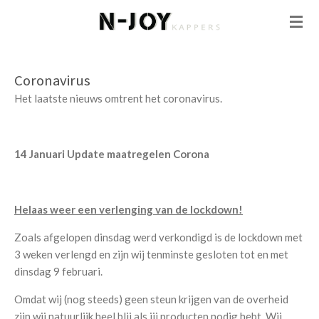
Ga
direct
naar
de
Coronavirus
hoofdinhoud
Het laatste nieuws omtrent het coronavirus.
14 Januari
Update maatregelen Corona
Helaas weer een verlenging van de lockdown!
Zoals afgelopen dinsdag werd verkondigd is de lockdown met
3 weken verlengd en zijn wij tenminste gesloten tot en met
dinsdag 9 februari.
Omdat wij (nog steeds) geen steun krijgen van de overheid
zijn wij natuurlijk heel blij als jij producten nodig hebt. Wij