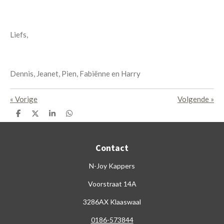
Liefs,
Dennis, Jeanet, Pien, Fabiënne en Harry
«
Vorige
Volgende
»
D
D
S
D
e
e
h
e
l
e
a
l
e
l
r
e
Contact
n
e
n
N-Joy Kappers
Voorstraat 14A
3286AX Klaaswaal
0186-573844